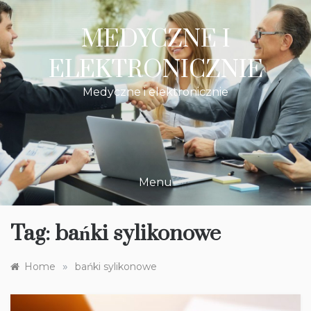
Skip
to
MEDYCZNE I
content
ELEKTRONICZNIE
Medyczne i elektronicznie
Menu
Tag:
bańki sylikonowe
»
Home
bańki sylikonowe