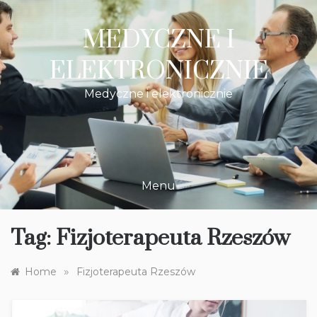
Skip
to
MEDYCZNE I
content
ELEKTRONICZNIE
Medyczne i elektronicznie
Menu
Tag:
Fizjoterapeuta Rzeszów
»
Home
Fizjoterapeuta Rzeszów