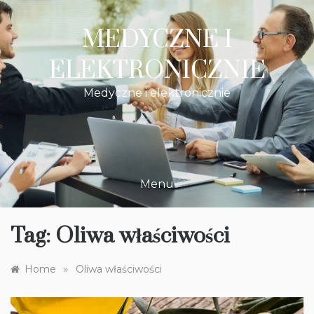
Skip
to
MEDYCZNE I
content
ELEKTRONICZNIE
Medyczne i elektronicznie
Menu
Tag:
Oliwa właściwości
»
Home
Oliwa właściwości