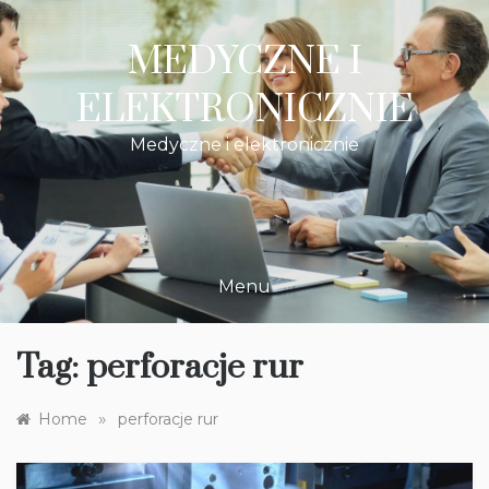
Skip
to
MEDYCZNE I
content
ELEKTRONICZNIE
Medyczne i elektronicznie
Menu
Tag:
perforacje rur
»
Home
perforacje rur