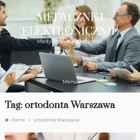
Skip
to
MEDYCZNE I
content
ELEKTRONICZNIE
Medyczne i elektronicznie
Menu
Tag:
ortodonta Warszawa
»
Home
ortodonta Warszawa